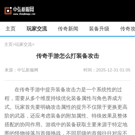
主页
玩家交流
传奇新闻
装备升级
传奇
主页
>
玩家交流
>
传奇手游怎么打装备攻击
来源：中弘新服网
时间：2025-12-31 01:05
在传奇手游中提升装备攻击力是一个系统性的过
程，需要从多个维度持续优化装备属性与角色养成方
式。玩家首先要明确攻击属性的提升不仅限于更换更高
阶的武器，还应考虑装备的附加属性、特殊效果及整体
搭配的协同作用。游戏中的装备获取主要来源于特定地
图的怪物掉落与首领挑战，不同层级的首领往往对应不