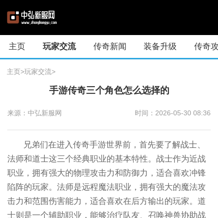
主页
玩家交流
传奇新闻
装备升级
传奇
主页
>
玩家交流
>
手游传奇三个角色怎么选择的
来源：中弘新服网
时间：2026-05-30 08:36
兄弟们在进入传奇手游世界前，首先要了解战士、
法师和道士这三个经典职业的基本特性。战士作为近战
职业，拥有强大的物理攻击力和防御力，适合喜欢冲锋
陷阵的玩家。法师是远程魔法职业，拥有强大的魔法攻
击力和范围伤害能力，适合喜欢在后方输出的玩家。道
士则是一个辅助职业，能够治疗队友、召唤神兽协助战